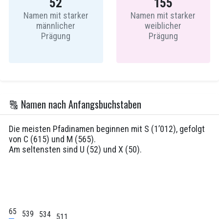
52
155
Namen mit starker
Namen mit starker
männlicher
weiblicher
Prägung
Prägung
🔠 Namen nach Anfangsbuchstaben
Die meisten Pfadinamen beginnen mit
S
(1’012), gefolgt
von
C
(615) und
M
(565).
Am seltensten sind
U
(52) und
X
(50).
565
539
534
511