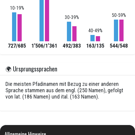
10-19%
50-59%
30-39%
40-49%
%
7
727/685
1’506/1’361
492/383
163/135
544/548
🌍 Ursprungssprachen
Die meisten Pfadinamen mit Bezug zu einer anderen
Sprache stammen aus dem
engl.
(250 Namen), gefolgt
von
lat.
(186 Namen) und
ital.
(163 Namen).
Allgemeine Hinweise