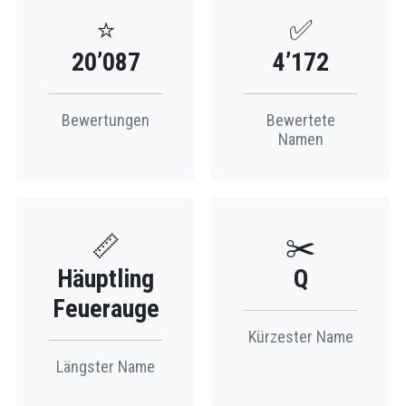
⭐
✅
20’087
4’172
Bewertungen
Bewertete
Namen
📏
✂️
Häuptling
Q
Feuerauge
Kürzester Name
Längster Name