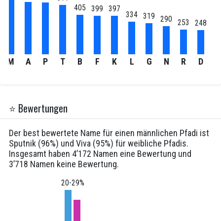
405
399
397
334
319
290
253
248
18
M
A
P
T
B
F
K
L
G
N
R
D
H
⭐ Bewertungen
Der best bewertete Name für einen männlichen Pfadi ist
Sputnik (96%) und Viva (95%) für weibliche Pfadis.
Insgesamt haben 4’172 Namen eine Bewertung und
3’718 Namen keine Bewertung.
20-29%