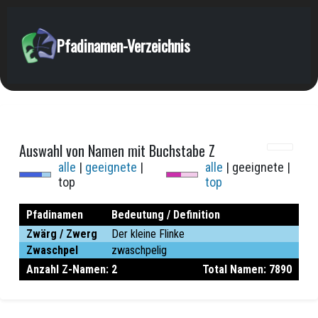
Pfadinamen-Verzeichnis
Auswahl von Namen mit Buchstabe Z
alle
|
geeignete
|
alle
| geeignete |
top
top
Pfadinamen
Bedeutung / Definition
Zwärg / Zwerg
Der kleine Flinke
Zwaschpel
zwaschpelig
Anzahl Z-Namen: 2
Total Namen: 7890