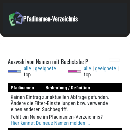
Pfadinamen-Verzeichnis
Auswahl von Namen mit Buchstabe P
alle
|
geeignete
|
alle
|
geeignete
|
top
top
Pfadinamen
Bedeutung / Definition
Keinen Eintrag zur aktuellen Abfrage gefunden.
Ändere die Filter-Einstellungen bzw. verwende
einen anderen Suchbegriff.
Fehlt ein Name im Pfadinamen-Verzeichnis?
Hier kannst Du neue Namen melden ...