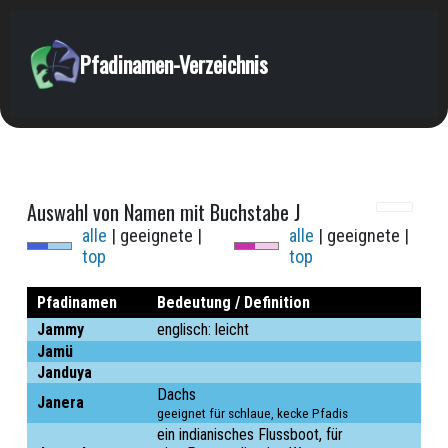
Pfadinamen-Verzeichnis
Auswahl von Namen mit Buchstabe J
alle
| geeignete |
alle
| geeignete |
top
top
Pfadinamen
Bedeutung / Definition
Jammy
englisch: leicht
Jamü
Janduya
Dachs
Janera
geeignet für schlaue, kecke Pfadis
ein indianisches Flussboot, für