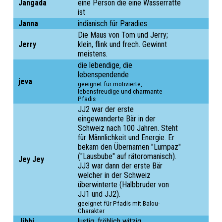
Jangada
eine Person die eine Wasserratte
ist
Janna
indianisch für Paradies
Die Maus von Tom und Jerry;
Jerry
klein, flink und frech. Gewinnt
meistens.
die lebendige, die
lebenspendende
jeva
geeignet für motivierte,
lebensfreudige und charmante
Pfadis
JJ2 war der erste
eingewanderte Bär in der
Schweiz nach 100 Jahren. Steht
für Männlichkeit und Energie. Er
bekam den Übernamen "Lumpaz"
("Lausbube" auf rätoromanisch).
Jey Jey
JJ3 war dann der erste Bär
welcher in der Schweiz
überwinterte (Halbbruder von
JJ1 und JJ2).
geeignet für Pfadis mit Balou-
Charakter
Jibbi
lustig, fröhlich witzig