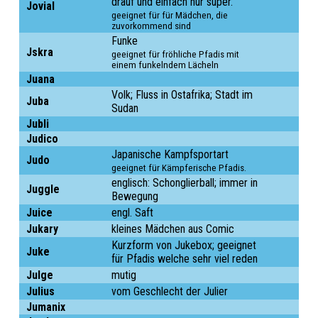
drauf und einfach nur super.
Jovial
geeignet für für Mädchen, die
zuvorkommend sind
Funke
Jskra
geeignet für fröhliche Pfadis mit
einem funkelndem Lächeln
Juana
Volk; Fluss in Ostafrika; Stadt im
Juba
Sudan
Jubli
Judico
Japanische Kampfsportart
Judo
geeignet für Kämpferische Pfadis.
englisch: Schonglierball; immer in
Juggle
Bewegung
Juice
engl. Saft
Jukary
kleines Mädchen aus Comic
Kurzform von Jukebox; geeignet
Juke
für Pfadis welche sehr viel reden
Julge
mutig
Julius
vom Geschlecht der Julier
Jumanix