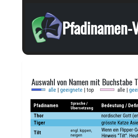
Pfadinamen-V
Auswahl von Namen mit Buchstabe T
alle
|
geeignete
| top
alle |
gee
Sprache /
Pfadinamen
Bedeutung / Defin
Übersetzung
Thor
nordischer Gott (e
Tiger
grösste Katze Asie
Wenn ein Flipper-G
engl. kippen,
Tilt
neigen
Hinweis "Tilt". Heu