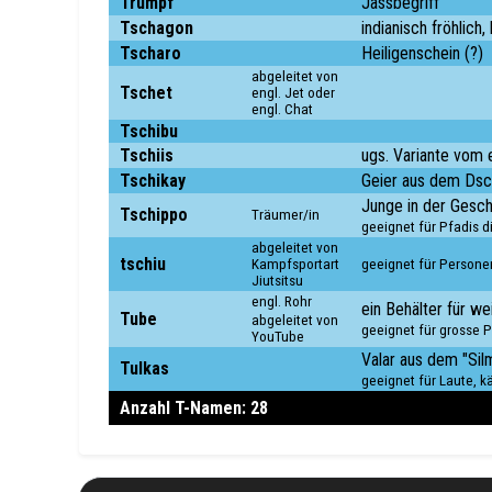
Trumpf
Jassbegriff
Tschagon
indianisch fröhlich, 
Tscharo
Heiligenschein (?)
abgeleitet von
Tschet
engl. Jet oder
engl. Chat
Tschibu
Tschiis
ugs. Variante vom 
Tschikay
Geier aus dem Dsc
Junge in der Gesch
Tschippo
Träumer/in
geeignet für Pfadis 
abgeleitet von
tschiu
Kampfsportart
geeignet für Personen
Jiutsitsu
engl. Rohr
ein Behälter für w
Tube
abgeleitet von
geeignet für grosse 
YouTube
Valar aus dem "Silm
Tulkas
geeignet für Laute, 
Anzahl T-Namen: 28