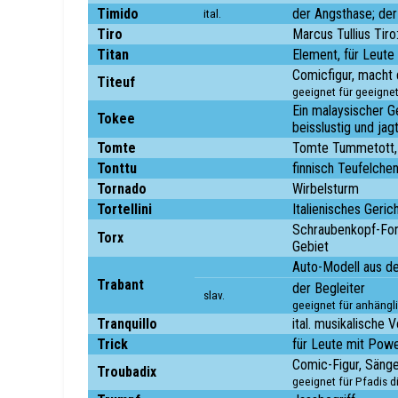
Timido
der Angsthase; der
ital.
Tiro
Marcus Tullius Tir
Titan
Element, für Leute
Comicfigur, macht 
Titeuf
geeignet für geeignet
Ein malaysischer Ge
Tokee
beisslustig und ja
Tomte
Tomte Tummetott, 
Tonttu
finnisch Teufelche
Tornado
Wirbelsturm
Tortellini
Italienisches Geric
Schraubenkopf-Form
Torx
Gebiet
Auto-Modell aus d
Trabant
der Begleiter
slav.
geeignet für anhängli
Tranquillo
ital. musikalische 
Trick
für Leute mit Pow
Comic-Figur, Sänge
Troubadix
geeignet für Pfadis d