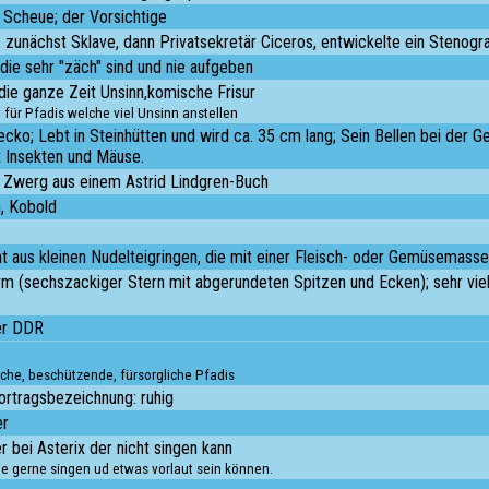
 Scheue; der Vorsichtige
o: zunächst Sklave, dann Privatsekretär Ciceros, entwickelte ein Stenog
 die sehr "zäch" sind und nie aufgeben
die ganze Zeit Unsinn,komische Frisur
 für Pfadis welche viel Unsinn anstellen
cko; Lebt in Steinhütten und wird ca. 35 cm lang; Sein Bellen bei der Geb
gt Insekten und Mäuse.
Zwerg aus einem Astrid Lindgren-Buch
n, Kobold
ht aus kleinen Nudelteigringen, die mit einer Fleisch- oder Gemüsemasse 
 (sechszackiger Stern mit abgerundeten Spitzen und Ecken); sehr viel 
er DDR
che, beschützende, fürsorgliche Pfadis
Vortragsbezeichnung: ruhig
er
r bei Asterix der nicht singen kann
ie gerne singen ud etwas vorlaut sein können.